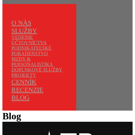
O NÁS
SLUŽBY
VEDENIE
ÚČTOVNÍCTVA
PODNIKATEĽSKÉ
PORADENSTVO
MZDY &
PERSONALISTIKA
DOPLNKOVÉ SLUŽBY
PROJEKTY
CENNÍK
RECENZIE
BLOG
Blog