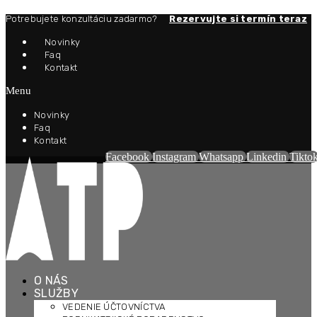
Potrebujete konzultáciu zadarmo?
Rezervujte si termín teraz
Novinky
Faq
Kontakt
Menu
Novinky
Faq
Kontakt
Facebook
Instagram
Whatsapp
Linkedin
Tikto
O NÁS
SLUŽBY
VEDENIE ÚČTOVNÍCTVA