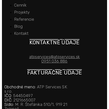
Cenník
Projekty
Referencie
Blog
Kontakt
KONTAKTNÉ ÚDAJE
atpservices@atpservices.sk
0951 036 886
FAKTURAČNÉ ÚDAJE
Obchodné meno:
ATP Services SK
s.r.o.
IČO:
54450497
DIČ:
2121665007
Sídlo:
M. R. Štefánika 510/1, 919 21
Zeleneč