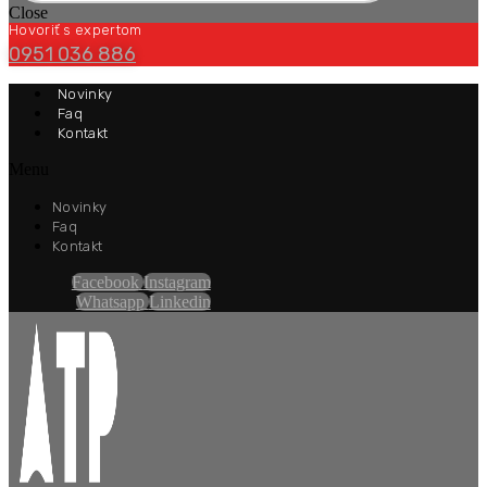
Close
Hovoriť s expertom
0951 036 886
Novinky
Faq
Kontakt
Menu
Novinky
Faq
Kontakt
Facebook
Instagram
Whatsapp
Linkedin